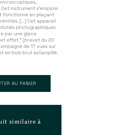
 microscopiques,
 Cet instrument s'emploie
 fonctionne en plaçant
émités. [...] Cet appareil
s clichés photographiques
ie par une glace
et effet." (brevet du 20
ccompagné de 17 vues sur
t en bois brut estampillé.
TER AU PANIER
it similaire à