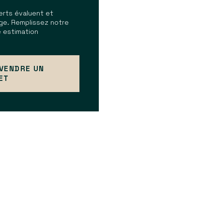
erts évaluent et
ge. Remplissez notre
e estimation
 VENDRE UN
ET