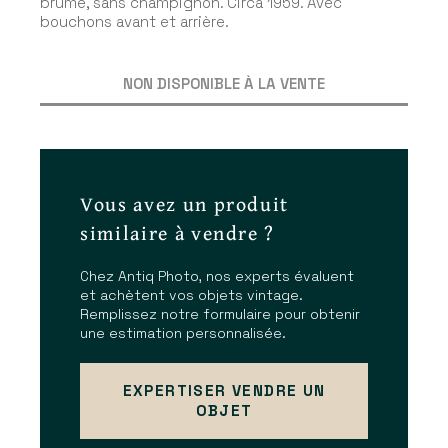
brume, sans champignon. Circa 1959. Avec
bouchons avant et arrière.
NON DISPONIBLE À LA VENTE
Vous avez un produit
similaire à vendre ?
Chez Antiq Photo, nos experts évaluent
et achètent vos objets vintage.
Remplissez notre formulaire pour obtenir
une estimation personnalisée.
EXPERTISER VENDRE UN
OBJET