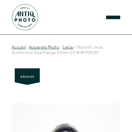
Accueil
/
Appareils Photo
/
Leica
/ Objectif Leica
Summicron Dual Range 50mm f/2 M #1708097
ARCHIVE